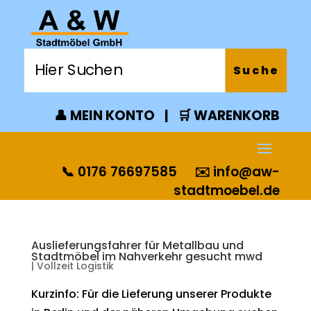
👤 MEIN KONTO
|
🛒 WARENKORB
📞 0176 76697585
✉️
info@aw-
stadtmoebel.de
Auslieferungsfahrer für Metallbau und
Stadtmöbel im Nahverkehr gesucht mwd
|
Vollzeit Logistik
Kurzinfo: Für die Lieferung unserer Produkte