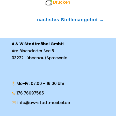
Drucken
nächstes Stellenangebot
→
A & W Stadtmöbel GmbH
Am Bischdorfer See 8
03222 Lübbenau/Spreewald
🕐
Mo–Fr: 07:00 – 16:00 Uhr
📞
176 76697585
✉️
info@aw-stadtmoebel.de