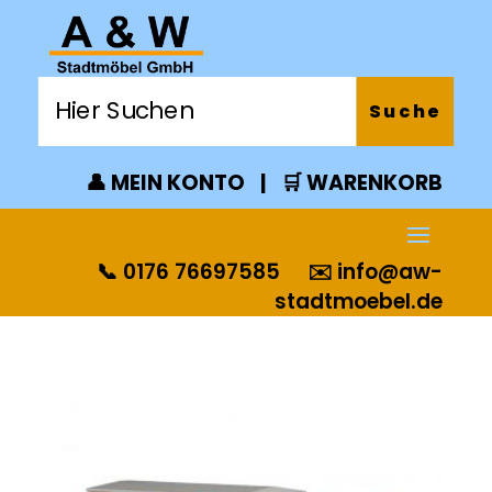
👤 MEIN KONTO
|
🛒 WARENKORB
📞 0176 76697585
✉️
info@aw-
stadtmoebel.de