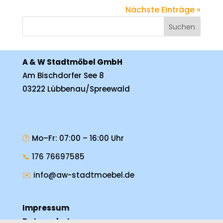
Nächste Einträge »
Suchen
A & W Stadtmöbel GmbH
Am Bischdorfer See 8
03222 Lübbenau/Spreewald
🕐
Mo–Fr: 07:00 – 16:00 Uhr
📞
176 76697585
✉️
info@aw-stadtmoebel.de
Impressum
Datenschutz