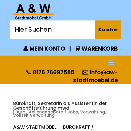
👤 MEIN KONTO
|
🛒 WARENKORB
📞 0176 76697585
✉️
info@aw-
stadtmoebel.de
Bürokraft, Sekretärin als Assistentin der
Geschäftsführung mwd
|
Büro
,
Stellenangebote / Jobs
,
Verwaltung
,
Vollzeit Verwaltung
A&W STADTMÖBEL — BÜROKRAFT /