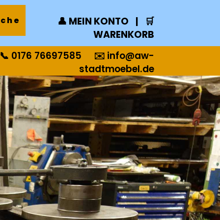
👤 MEIN KONTO
|
🛒
WARENKORB
📞 0176 76697585
✉️
info@aw-
stadtmoebel.de