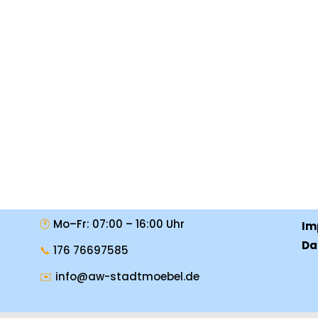
es Studiensemester: Selbstständig Projekte vom Prototypenbau bi
🕐
Mo–Fr: 07:00 – 16:00 Uhr
Im
Da
📞
176 76697585
✉️
info@aw-stadtmoebel.de