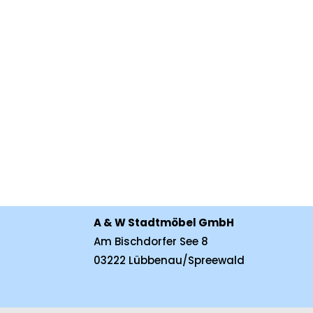
Abwechslungsreicher Stelle für praktisch
begleiten – einzelne Planungs- und...
A & W Stadtmöbel GmbH
Am Bischdorfer See 8
03222 Lübbenau/Spreewald