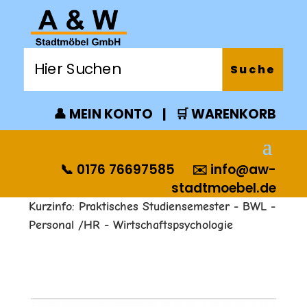
👤 MEIN KONTO
|
🛒 WARENKORB
📞 0176 76697585
✉️
info@aw-
stadtmoebel.de
Kurzinfo: Praktisches Studiensemester - BWL -
Personal /HR - Wirtschaftspsychologie