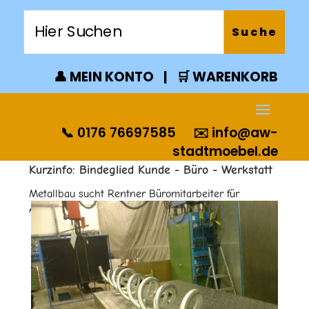
👤 MEIN KONTO
|
🛒 WARENKORB
📞 0176 76697585
✉️
info@aw-
stadtmoebel.de
Kurzinfo: Bindeglied Kunde - Büro - Werkstatt
Metallbau sucht Rentner Büromitarbeiter für
Auftragssteuerung.